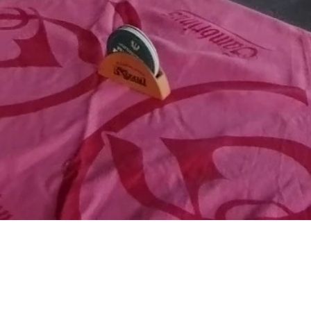
řižárna, Křížovy Lázně 1068, Černošice, 252 28, hospudkakrizarn
TELEFON 795 423 548
Vytvořeno službou
Webnode