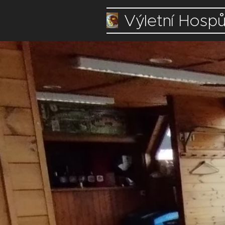
Výletní Hospů
Křižárna Křiž