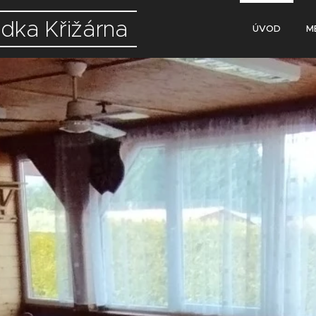
dka Křižárna
ÚVOD
M
árna